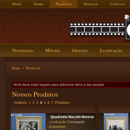
Home
Sobre
Produtos
Serviços
Contato
Novidades
Móveis
Objetos
Iluminação
Home
Produtos
Você deve estar logado para adicionar itens a seu projeto
Nossos Produtos
‹ Anterior
1
2
3
4
5
6
7
Próxima ›
Quadrinho Marylin Monroe
Localização:
Consolação
Quantidade: