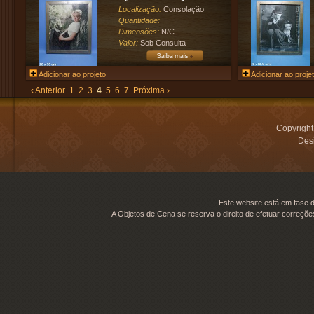
Localização:
Consolação
Quantidade:
Dimensões:
N/C
Valor:
Sob Consulta
Adicionar ao projeto
Adicionar ao proje
‹ Anterior
1
2
3
4
5
6
7
Próxima ›
Copyrigh
Desi
Este website está em fase d
A Objetos de Cena se reserva o direito de efetuar correçõe