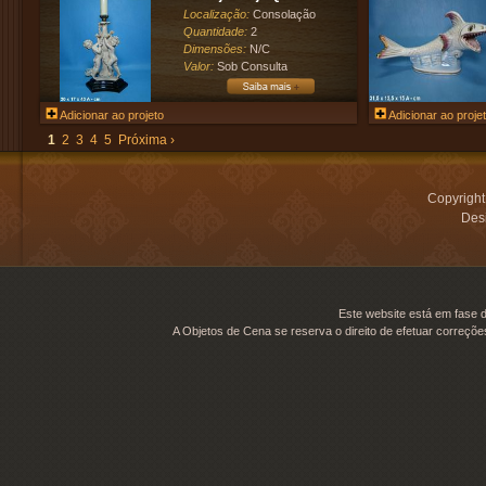
Localização:
Consolação
Quantidade:
2
Dimensões:
N/C
Valor:
Sob Consulta
Adicionar ao projeto
Adicionar ao proje
1
2
3
4
5
Próxima ›
Copyrigh
Desi
Este website está em fase d
A Objetos de Cena se reserva o direito de efetuar correçõe