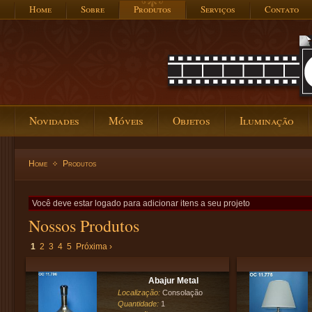
Home
Sobre
Produtos
Serviços
Contato
Novidades
Móveis
Objetos
Iluminação
Home
Produtos
Você deve estar logado para adicionar itens a seu projeto
Nossos Produtos
1
2
3
4
5
Próxima ›
Abajur Metal
Localização:
Consolação
Quantidade:
1