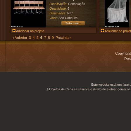
Localização:
Consolação
Quantidade:
6
Dimensões:
N/C
Valor:
Sob Consulta
Adicionar ao projeto
Adicionar ao proje
‹ Anterior
3
4
5
6
7
8
9
Próxima ›
Copyrigh
Desi
Este website está em fase d
A Objetos de Cena se reserva o direito de efetuar correçõe