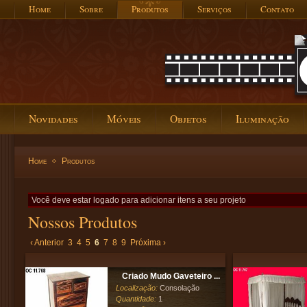
Home
Sobre
Produtos
Serviços
Contato
Novidades
Móveis
Objetos
Iluminação
Home
Produtos
Você deve estar logado para adicionar itens a seu projeto
Nossos Produtos
‹ Anterior
3
4
5
6
7
8
9
Próxima ›
Criado Mudo Gaveteiro ...
Localização:
Consolação
Quantidade:
1