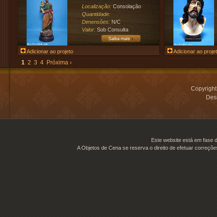
Localização:
Consolação
Quantidade:
Dimensões:
N/C
Valor:
Sob Consulta
Adicionar ao projeto
Adicionar ao proje
1
2
3
4
Próxima ›
Copyrigh
Desi
Este website está em fase d
A Objetos de Cena se reserva o direito de efetuar correçõe