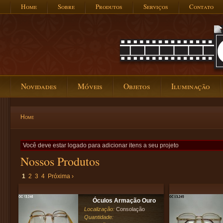
Home
Sobre
Produtos
Serviços
Contato
Novidades
Móveis
Objetos
Iluminação
Home
Você deve estar logado para adicionar itens a seu projeto
Nossos Produtos
1
2
3
4
Próxima ›
Óculos Armação Ouro
Localização:
Consolação
Quantidade: