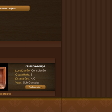
Guarda-roupa
Localização:
Consolação
Quantidade:
1
Dimensões:
N/C
Valor:
Sob Consulta
o projeto