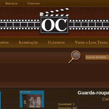
Serviços
Contato
jetos
Iluminação
Clássicos
Visite a Loja Tenda
Guarda-roupa
Con
Quantidade:
1
Dimensões:
N/C