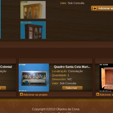
Valor:
Sob Consulta
Colonial
Quadro Santa Ceia Mari...
lação
Localização:
Consolação
Quantidade:
1
Dimensões:
N/C
Valor:
Sob Consulta
Adicionar ao projeto
Adicionar a
Copyright ©2010 Objetos de Cena