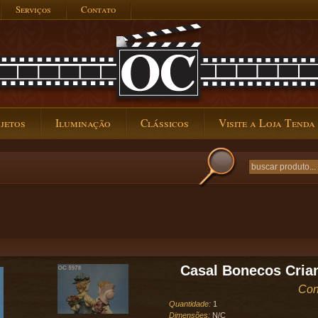
Serviços
Contato
jetos
Iluminação
Clássicos
Visite a Loja Tenda
Casal Bonecos Crian
Con
Quantidade:
1
Dimensões:
N/C