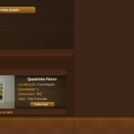
Quadrinho Flores
Localização:
Consolação
Quantidade:
1
Dimensões:
N/C
Valor:
Sob Consulta
o projeto