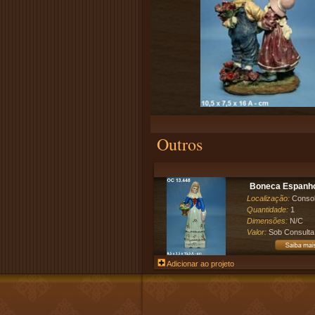
Outros
Boneca Espanhol
Localização:
Conso
Quantidade:
1
Dimensões:
N/C
Valor:
Sob Consulta
Adicionar ao projeto