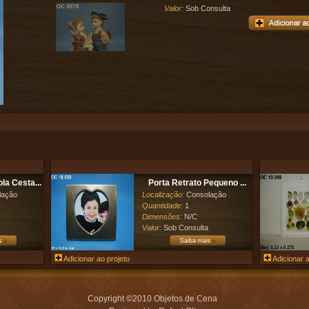
Valor:
Sob Consulta
a Cesta...
Porta Retrato Pequeno ...
lação
Localização:
Consolação
Quantidade:
1
Dimensões:
N/C
Valor:
Sob Consulta
Adicionar ao projeto
Adicionar a
Copyright ©2010 Objetos de Cena