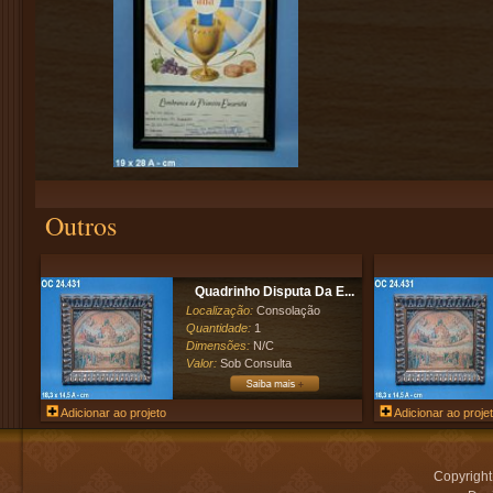
Outros
Quadrinho Disputa Da E...
Localização:
Consolação
Quantidade:
1
Dimensões:
N/C
Valor:
Sob Consulta
Adicionar ao projeto
Adicionar ao proje
Copyrigh