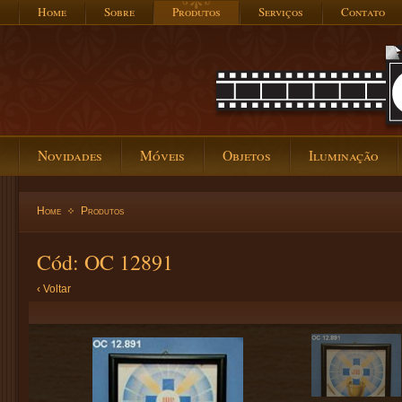
Home
Sobre
Produtos
Serviços
Contato
Novidades
Móveis
Objetos
Iluminação
Home
Produtos
Cód: OC 12891
‹ Voltar