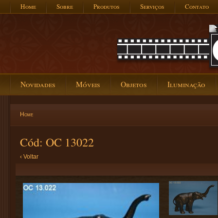
Home
Sobre
Produtos
Serviços
Contato
Novidades
Móveis
Objetos
Iluminação
Home
Cód: OC 13022
‹ Voltar