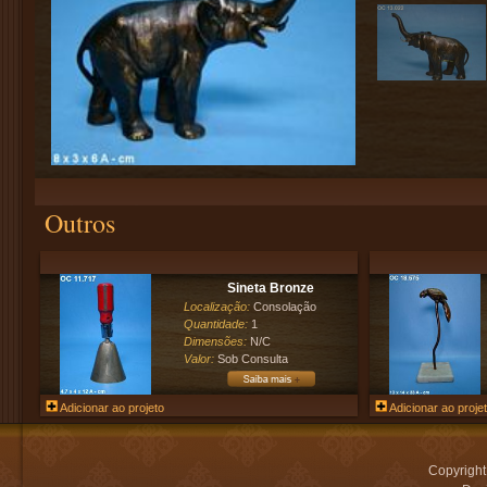
Outros
Sineta Bronze
Localização:
Consolação
Quantidade:
1
Dimensões:
N/C
Valor:
Sob Consulta
Adicionar ao projeto
Adicionar ao proje
Copyrigh