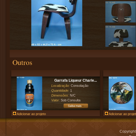
Outros
Garrafa Liqueur Charle...
Localização:
Consolação
Quantidade:
1
Dimensões:
N/C
Valor:
Sob Consulta
Adicionar ao projeto
Adicionar ao proje
Copyrigh