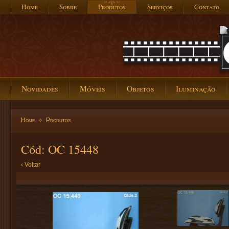
Home
Sobre
Produtos
Serviços
Contato
Novidades
Móveis
Objetos
Iluminação
Home
Produtos
Cód: OC 15448
‹ Voltar