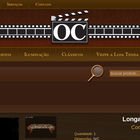
Serviços
Contato
jetos
Iluminação
Clássicos
Visite a Loja Tenda
Longa
Con
Quantidade:
1
Dimensões:
N/C