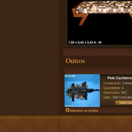
Outros
Pele Cachorro
Localização:
Conso
Quantidade:
1
Dimensões:
N/C
Valor:
Sob Consulta
Adicionar ao projeto