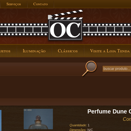
Serviços
Contato
jetos
Iluminação
Clássicos
Visite a Loja Tenda
Perfume Dune C
Con
Quantidade:
1
Dimensões:
N/C