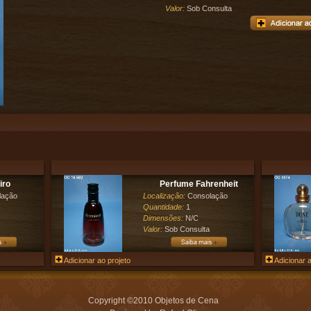
Valor:
Sob Consulta
iro
Perfume Fahrenheit
lação
Localização:
Consolação
Quantidade:
1
Dimensões:
N/C
Valor:
Sob Consulta
Adicionar ao projeto
Adicionar a
Copyright ©2010 Objetos de Cena