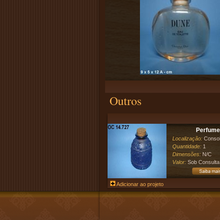
Outros
Perfume
Localização:
Conso
Quantidade:
1
Dimensões:
N/C
Valor:
Sob Consulta
Adicionar ao projeto