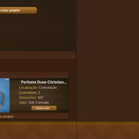
Perfume Dune Christian...
Localização:
Consolação
Quantidade:
2
Dimensões:
N/C
Valor:
Sob Consulta
o projeto