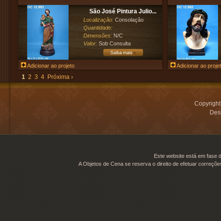
São José Pintura Julio...
Localização:
Consolação
Quantidade:
Dimensões:
N/C
Valor:
Sob Consulta
Adicionar ao projeto
Adicionar ao proje
1
2
3
4
Próxima ›
Copyrigh
Desi
Este website está em fase d
A Objetos de Cena se reserva o direito de efetuar correçõe