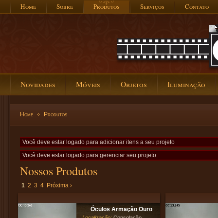
Home
Sobre
Produtos
Serviços
Contato
Novidades
Móveis
Objetos
Iluminação
Home
Produtos
Você deve estar logado para adicionar itens a seu projeto
Você deve estar logado para gerenciar seu projeto
Nossos Produtos
1
2
3
4
Próxima ›
Óculos Armação Ouro
Localização:
Consolação