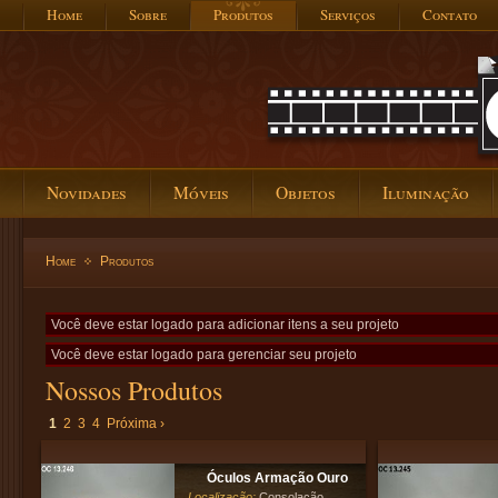
Home
Sobre
Produtos
Serviços
Contato
Novidades
Móveis
Objetos
Iluminação
Home
Produtos
Você deve estar logado para adicionar itens a seu projeto
Você deve estar logado para gerenciar seu projeto
Nossos Produtos
1
2
3
4
Próxima ›
Óculos Armação Ouro
Localização:
Consolação