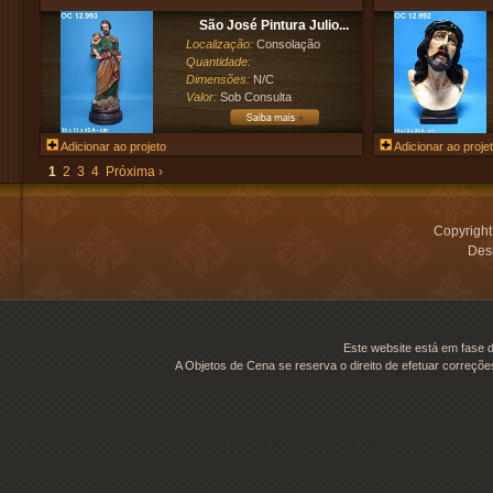
São José Pintura Julio...
Localização:
Consolação
Quantidade:
Dimensões:
N/C
Valor:
Sob Consulta
Adicionar ao projeto
Adicionar ao proje
1
2
3
4
Próxima ›
Copyrigh
Desi
Este website está em fase d
A Objetos de Cena se reserva o direito de efetuar correçõe