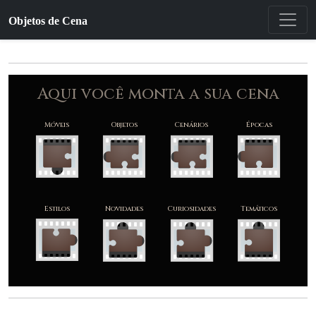
Objetos de Cena
Móveis
Objetos
Cenários
Épocas
Estilos
Novidades
Curiosidades
Temáticos