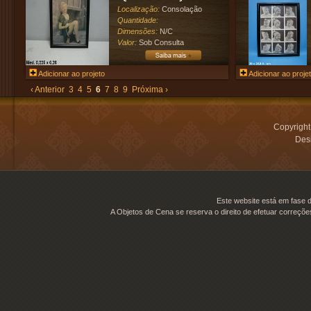
Localização:
Consolação
Quantidade:
Dimensões:
N/C
Valor:
Sob Consulta
Adicionar ao projeto
Adicionar ao proje
‹ Anterior
3
4
5
6
7
8
9
Próxima ›
Copyrigh
Desi
Este website está em fase d
A Objetos de Cena se reserva o direito de efetuar correçõe