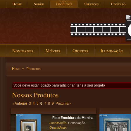
Home
Sobre
Produtos
Serviços
Contato
Novidades
Móveis
Objetos
Iluminação
Home
Produtos
Você deve estar logado para adicionar itens a seu projeto
Nossos Produtos
‹ Anterior
3
4
5
6
7
8
9
Próxima ›
Foto Emoldurada Menina
Localização:
Consolação
Quantidade: