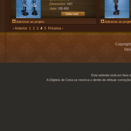
Dimensões:
N/C
Valor:
R$ 450
Adicionar ao projeto
Adicionar ao proje
‹ Anterior
1
2
3
4
5
Próxima ›
Copyrigh
Desi
Este website está em fase d
A Objetos de Cena se reserva o direito de efetuar correçõe