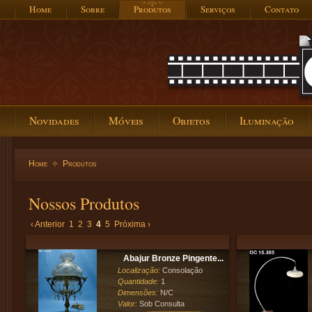
Home
Sobre
Produtos
Serviços
Contato
Novidades
Móveis
Objetos
Iluminação
Home
Produtos
Nossos Produtos
‹ Anterior
1
2
3
4
5
Próxima ›
Abajur Bronze Pingente...
Localização:
Consolação
Quantidade:
1
Dimensões:
N/C
Valor:
Sob Consulta