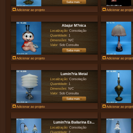
Adicionar ao projeto
Adicionar ao proje
Abajur M?nica
Localização:
Consolação
Quantidade:
1
Dimensões:
N/C
Valor:
Sob Consulta
Adicionar ao projeto
Adicionar ao proje
Lumin?ria Metal
Localização:
Consolação
Quantidade:
1
Dimensões:
N/C
Valor:
Sob Consulta
Adicionar ao projeto
Adicionar ao proje
Lumin?ria Bailarina Es...
Localização:
Consolação
Quantidade:
2