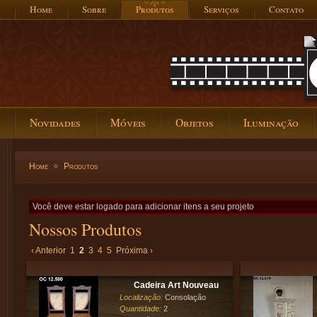
Home
Sobre
Produtos
Serviços
Contato
Novidades
Móveis
Objetos
Iluminação
Home
Produtos
Você deve estar logado para adicionar itens a seu projeto
Nossos Produtos
‹ Anterior
1
2
3
4
5
Próxima ›
Cadeira Art Nouveau
Localização:
Consolação
Quantidade:
2