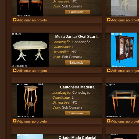
Dimensões:
N/C
Valor:
Sob Consulta
Adicionar ao projeto
Adicionar ao proje
Mesa Jantar Oval Scarl...
Localização:
Consolação
Quantidade:
1
Dimensões:
N/C
Valor:
Sob Consulta
Adicionar ao projeto
Adicionar ao proje
Cantoneira Madeira
Localização:
Consolação
Quantidade:
2
Dimensões:
N/C
Valor:
Sob Consulta
Adicionar ao projeto
Adicionar ao proje
Criado Mudo Colonial