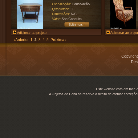
Localização:
Consolação
Quantidade:
1
Dimensões:
N/C
Valor:
Sob Consulta
Adicionar ao projeto
Adicionar ao proje
‹ Anterior
1
2
3
4
5
Próxima ›
Copyrigh
Desi
Este website está em fase d
A Objetos de Cena se reserva o direito de efetuar correçõe