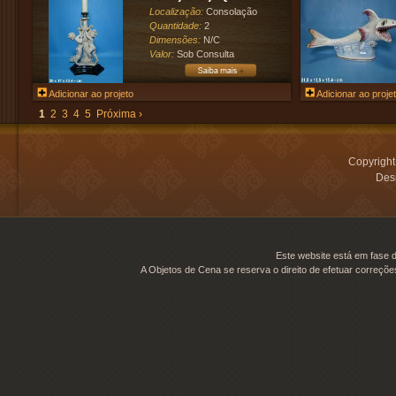
Localização:
Consolação
Quantidade:
2
Dimensões:
N/C
Valor:
Sob Consulta
Adicionar ao projeto
Adicionar ao proje
1
2
3
4
5
Próxima ›
Copyrigh
Desi
Este website está em fase d
A Objetos de Cena se reserva o direito de efetuar correçõe