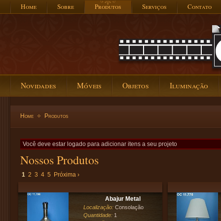
Home
Sobre
Produtos
Serviços
Contato
Novidades
Móveis
Objetos
Iluminação
Home
Produtos
Você deve estar logado para adicionar itens a seu projeto
Nossos Produtos
1
2
3
4
5
Próxima ›
Abajur Metal
Localização:
Consolação
Quantidade:
1