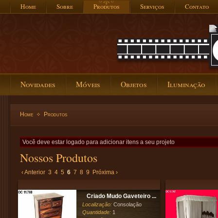
Home
Sobre
Produtos
Serviços
Contato
Novidades
Móveis
Objetos
Iluminação
Home
Produtos
Você deve estar logado para adicionar itens a seu projeto
Nossos Produtos
‹ Anterior
3
4
5
6
7
8
9
Próxima ›
Criado Mudo Gaveteiro ...
Localização:
Consolação
Quantidade:
1