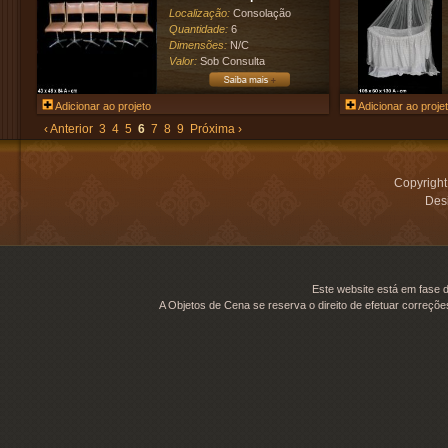
Localização:
Consolação
Quantidade:
6
Dimensões:
N/C
Valor:
Sob Consulta
Adicionar ao projeto
Adicionar ao proje
‹ Anterior
3
4
5
6
7
8
9
Próxima ›
Copyrigh
Desi
Este website está em fase d
A Objetos de Cena se reserva o direito de efetuar correçõe