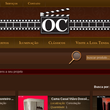
Serviços
Contato
jetos
Iluminação
Clássicos
Visite a Loja Tenda
ens a seu projeto
Busca por:
eteiro ...
Cama Casal Viúvo Dossé...
lação
Localização:
Consolação
Quantidade:
1