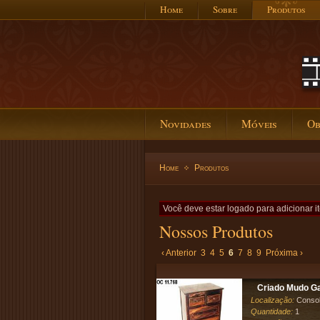
Home
Sobre
Produtos
Novidades
Móveis
Ob
Home
Produtos
Você deve estar logado para adicionar it
Nossos Produtos
‹ Anterior
3
4
5
6
7
8
9
Próxima ›
Criado Mudo Gav
Localização:
Conso
Quantidade:
1