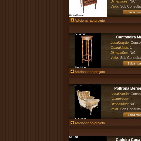
Dimensões:
N/C
Valor:
Sob Consulta
Adicionar ao projeto
Cantoneira M
Localização:
Conso
Quantidade:
1
Dimensões:
N/C
Valor:
Sob Consulta
Adicionar ao projeto
Poltrona Berger
Localização:
Conso
Quantidade:
1
Dimensões:
N/C
Valor:
Sob Consulta
Adicionar ao projeto
Cadeira Copa